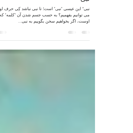
فرید یاسینی
2 min read
Mar 29, 2017
نبی
نبی* این عیسی "نبی" است؛ تا نبی نباشد کِی حرف او 
می توانیم بفهمیم؟ به حسب جسم شدن آن "کلمه" که
اوست، اگر بخواهیم سخن بگوییم به نبی...