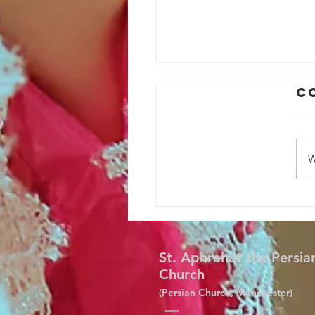
C
W
St. Aphrahat the Persia
Church
(Persian Church, Manchester)