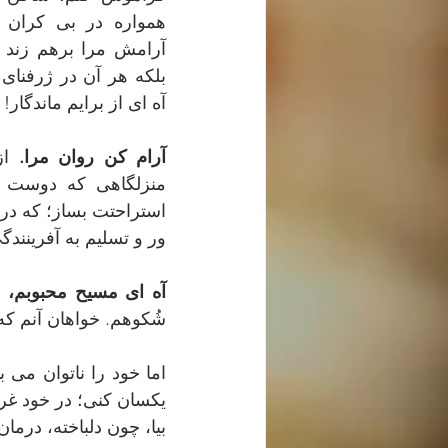
آه ای از برایم ماندگار!
آرام کن روان مرا.
ور و تسلیم به آفرینندگی
آه ای مسیح محبوبم،
شُکوهم. خواهان آنم که
بیا، چون دلباخته، درمان