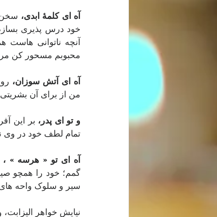
آه ای کلمۀ ابدی،
محبوبم مسحور کن مرا ت
آه ای آتش سوزان، 
من از برای آن بشریتی 
و تو ای پدر، 
تمام لطف خود در وی نه
آه ای تو « هرسه » ،
سیر و سلوک واحه های ب
نیایش خواهر الیزابت، وفات در ۲۶ سالگی،