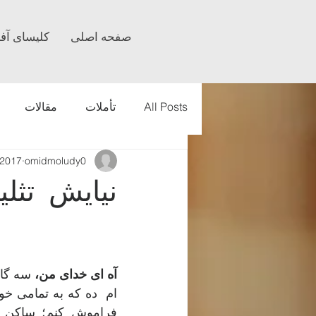
صفحه اصلی
کلیسای آف
All Posts
تأملات
مقالات
 2017
omidmoludy0
نیایش تثلی
آه ای خدای من،