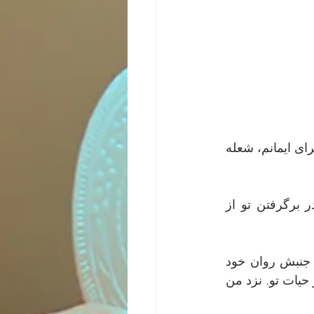
استراحتت بساز؛ که در آن هرگز تو را تنها نگذارم، بلکه به تمامی آنجا باشم، بیدار از برای ایمانم، شعله 
 ای مصلوب از عشق، خواهان همسری قلب توام، خواهان در برگرفتن تو از 
اما خود را ناتوان می بینم و می خواهم که مرا با خویشتن ات بپوشانی؛ جان مرا با جنبش روان خود 
یکسان کنی؛ در خود غرق کنی و چیره شوی بر من، تا که زندگی ام تنها پرتوی باشد از حیات تو. نزد من 