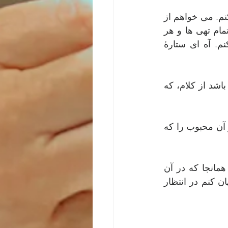
 سخن پروردگارم! می خواهم که عمر خویش در نیوشیدنت سپری کنم. می خواهم از 
خود درس پذیری بسازم تا همه چیز از تو بیاموزم. از آن پس در طی همه شب ها، تمام تهی ها و هر 
آنچه ناتوانی هاست همواره به تو خیره باشم و زیر روشنایی گسترده ات بیتوته کنم. آه ای ستارۀ 
روح عشق! روی بده بر من؛ تا که این عشق روان مرا مظهری باشد از کلام، که 
بر این آفریدۀ کوچک خود نظرکن. او را به سایۀ خود بپوشان و در او جز آن محبوب را که 
 ای تمامی، ای خوشبختی و تنهایی بی پایانم، ای بی کرانگی، همانجا که در آن 
گمم؛ خود را همچو صیدی به تو می سپارم. خود در من پنهان کن تا خویش در تو پنهان کنم در انتظار 