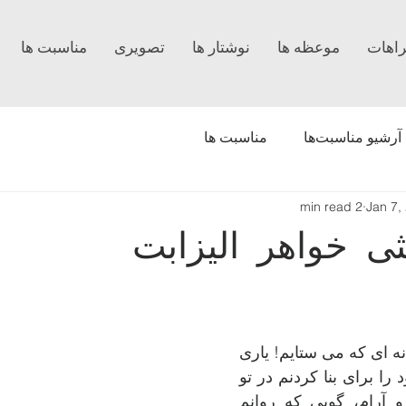
راهات
موعظه ها
نوشتار ها
تصویری
مناسبت ‌ها
آرشیو مناسبت‌ها
مناسبت ها
2 min read
Jan 7,
ثی خواهر الیزابت
 سه گانه ای که می ستایم! یاری 
ام  ده که به تمامی خود را برای بنا کردنم در تو 
فراموش کنم؛ ساکن و آرام، گویی که روانم 