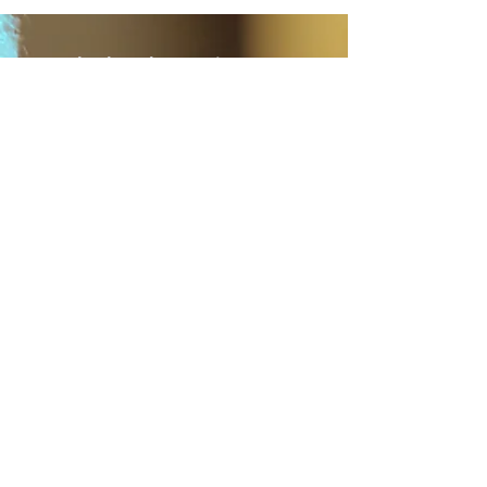
St. Aphrahat the Persian Sage
Church
(Persian Church, Manchester)
+44 ‭(0)
7590 363 221
St. Aphrahat the Persian
Sage
Church
Heaton Moor United Church
Stanley Rd
Stockport
SK4 4HL