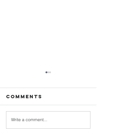
Comments
همایش امید مسیحی
Write a comment...
ان: جناب مارک