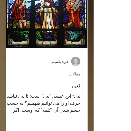
فرید یاسینی
مقالات
نبی
نبی* این عیسی "نبی" است؛ تا نبی نباشد کِی
حرف او را می توانیم بفهمیم؟ به حسب
جسم شدن آن "کلمه" که اوست، اگر
بخواهیم سخن بگوییم به نبی...