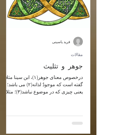
فرید یاسینی
مقالات
جوهر و تثلیث
درخصوص معنای جوهر(۱)، ابن سینا مثلا
گفته است که موجودٌ لذاته(۲) می باشد؛ این
یعنی چیزی که در موضوع نباشد(۳)؛ مثلا
صفت خندیدن در جسم ظاهر...