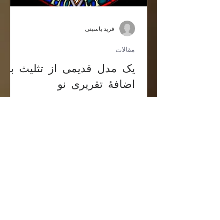
فرید یاسینی
مقالات
یک مدل قدیمی از تثلیث به
اضافۀ تقریری نو
پدر و پسر و روح، در "نسبت" به ذات یکی
هستند اما در "نسبت" به یکدیگر، تمایز دارند.
این معنا فاقد اشکال عقلانی است زیرا اگر
چه "نسبت"، جزو...