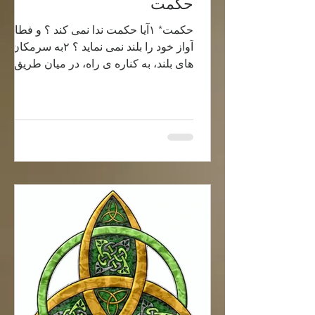
حکمت
حکمت* ۱آیا حکمت ندا نمی کند ؟ و فطانت
آواز خود را بلند نمی نماید ؟ ۲به سرمکان
های بلند، به کناره ی راه، در میان طریق ها
می ایستد. امثال...